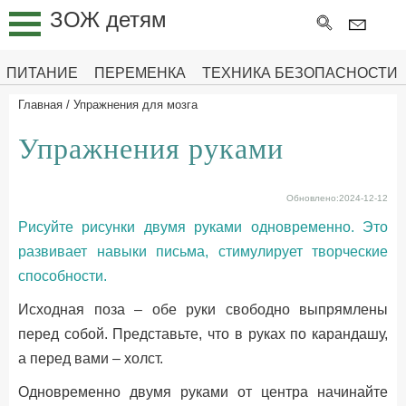
ЗОЖ детям
ПИТАНИЕ
ГИМНАСТИКА
ПИТАНИЕ
ПЕРЕМЕНКА
ТЕХНИКА БЕЗОПАСНОСТИ
ДЛЯ
Главная
/
Упражнения для мозга
МОЗГА
Упражнения руками
ПЕРЕМЕНКА
ТЕХНИКА
Обновлено:2024-12-12
БЕЗОПАСНОСТИ
Рисуйте рисунки двумя руками одновременно. Это
ПЕРВАЯ
развивает навыки письма, стимулирует творческие
ПОМОЩЬ
способности.
РАСТЕМ
Исходная поза – обе руки свободно выпрямлены
ЗДОРОВЫМИ
перед собой. Представьте, что в руках по карандашу,
а перед вами – холст.
Одновременно двумя руками от центра начинайте