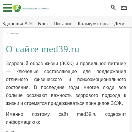
Главная
Тесты
Здоровья А-Я
Блог
Питание
Калькуляторы
Дети
Про
Здоровье на отлично
Главная
здоровье
О сайте med39.ru
ДЕТЯМ
Здоровый образ жизни (ЗОЖ) и правильное питание
— ключевые составляющие для поддержания
отличного физического и психоэмоционального
состояния. В последние годы многие люди все
больше осознают важность здорового подхода к
жизни и стремятся придерживаться принципов ЗОЖ.
Именно поэтому сайт med39.ru содержит
информацию о: