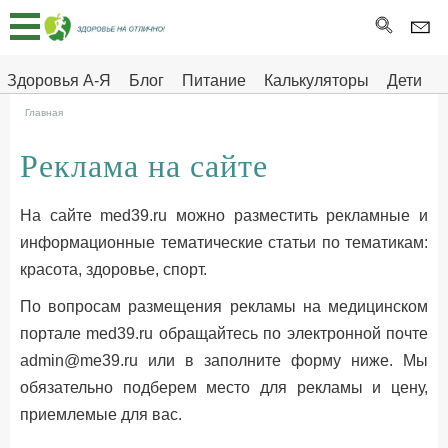
Главная
Тесты
Здоровья А-Я
Блог
Питание
Калькуляторы
Дети
Про
Здоровье на отлично
Главная
здоровье
Реклама на сайте
ДЕТЯМ
На сайте med39.ru можно разместить рекламные и
информационные тематические статьи по тематикам:
красота, здоровье, спорт.
По вопросам размещения рекламы на медицинском
портале med39.ru обращайтесь по электронной почте
admin@me39.ru или в заполните форму ниже. Мы
обязательно подберем место для рекламы и цену,
приемлемые для вас.