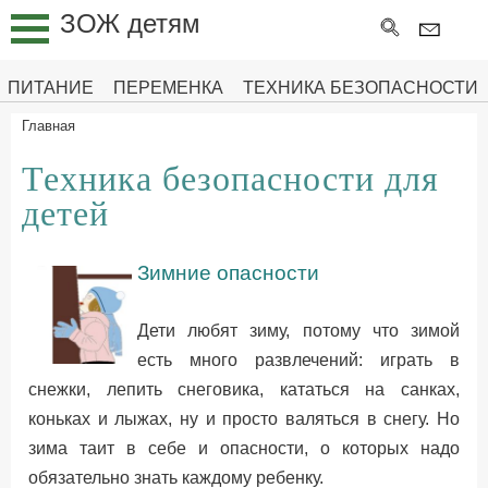
ЗОЖ детям
ПИТАНИЕ
ГИМНАСТИКА
ПИТАНИЕ
ПЕРЕМЕНКА
ТЕХНИКА БЕЗОПАСНОСТИ
ДЛЯ
Главная
МОЗГА
Техника безопасности для
ПЕРЕМЕНКА
детей
ТЕХНИКА
БЕЗОПАСНОСТИ
Зимние опасности
ПЕРВАЯ
ПОМОЩЬ
Дети любят зиму, потому что зимой
РАСТЕМ
есть много развлечений: играть в
ЗДОРОВЫМИ
снежки, лепить снеговика, кататься на санках,
коньках и лыжах, ну и просто валяться в снегу. Но
зима таит в себе и опасности, о которых надо
обязательно знать каждому ребенку.