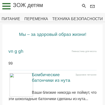
ЗОЖ детям
ПИТАНИЕ
ГИМНАСТИКА
ПИТАНИЕ
ПЕРЕМЕНКА
ТЕХНИКА БЕЗОПАСНОСТИ
ДЛЯ
МОЗГА
Мы – за здоровый образ жизни!
ПЕРЕМЕНКА
ТЕХНИКА
vn g gh
Гимнастика для мозга
БЕЗОПАСНОСТИ
ПЕРВАЯ
99
ПОМОЩЬ
Бомбические
Здоровое питание
РАСТЕМ
батончики из нута
ЗДОРОВЫМИ
Ваши близкие никогда не поймут, что
эти шоколадные батончики сделаны из нута...