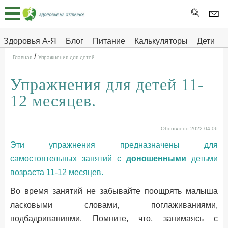
Главная
Тесты
Здоровья А-Я
Блог
Питание
Калькуляторы
Дети
/
Про
Здоровье на отлично
Главная
Упражнения для детей
здоровье
Упражнения для детей 11-
ДЕТЯМ
12 месяцев.
Обновлено:2022-04-06
Эти упражнения предназначены для
самостоятельных занятий с
доношенными
детьми
возраста 11-12 месяцев.
Во время занятий не забывайте поощрять малыша
ласковыми словами, поглаживаниями,
подбадриваниями. Помните, что, занимаясь с