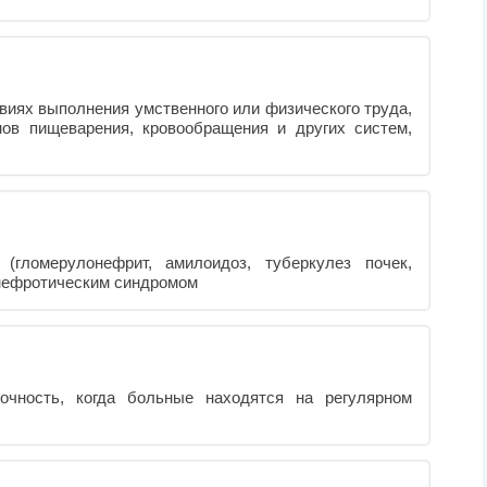
виях выполнения умственного или физического труда,
нов пищеварения, кровообращения и других систем,
 (гломерулонефрит, амилоидоз, туберкулез почек,
нефротическим синдромом
точность, когда больные находятся на регулярном