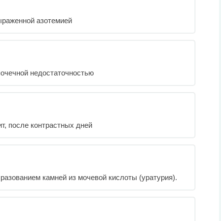
выраженной азотемией
почечной недостаточностью
т, после контрастных дней
бразованием камней из мочевой кислоты (уратурия).