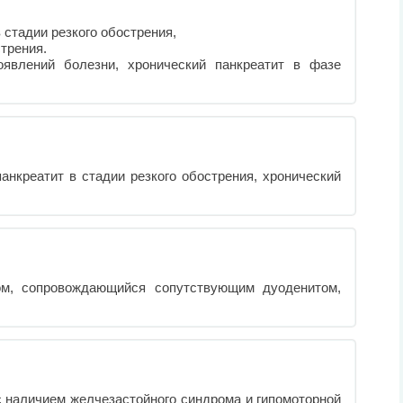
 стадии резкого обострения,
стрения.
оявлений болезни, хронический панкреатит в фазе
анкреатит в стадии резкого обострения, хронический
ром, сопровождающийся сопутствующим дуоденитом,
с наличием желчезастойного синдрома и гипомоторной