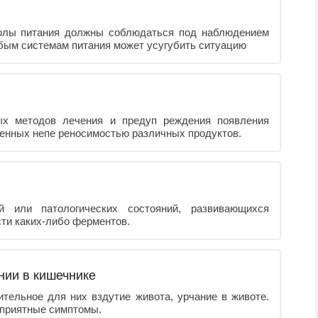
околы питания должны соблюдаться под наблюдением
бым системам питания может усугубить ситуацию
ых методов лечения и предуп реждения появления
енных непе реносимостью различных продуктов.
й или патологических состояний, развивающихся
сти каких-либо ферментов.
нии в кишечнике
ельное для них вздутие живота, урчание в животе.
еприятные симптомы.