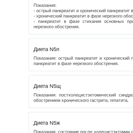
Показания:
- острый панкреатит и хронический панкреатит в
- хронический панкреатит в фазе нерезкого обо
- панкреатит в фазе стихания основных пр
нерезкого обострения.
Диета N5п
Показания: острый панкреатит и хронический п
панкреатит в фазе нерезкого обострения.
Диета N5щ
Показания: постхолецистэктомический синд
обострением хронического гастрита, гепатита.
Диета N5ж
Показания: состояние после холецистэктомии 