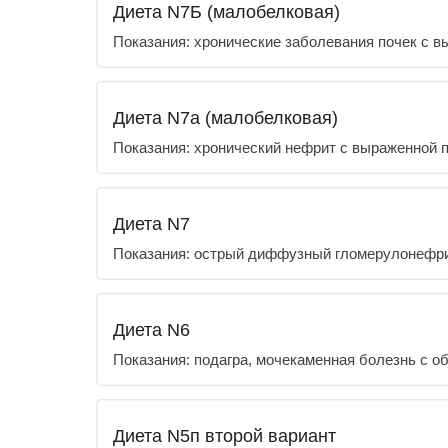
Диета N7Б (малобелковая)
Показания: хронические заболевания почек с 
Диета N7а (малобелковая)
Показания: хронический нефрит с выраженной 
Диета N7
Показания: острый диффузный гломерулонефри
Диета N6
Показания: подагра, мочекаменная болезнь c о
Диета N5п второй вариант