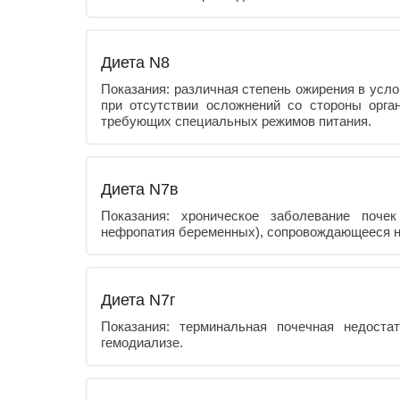
Диета N8
Показания: различная степень ожирения в усло
при отсутствии осложнений со стороны орга
требующих специальных режимов питания.
Диета N7в
Показания: хроническое заболевание почек
нефропатия беременных), сопровождающееся 
Диета N7г
Показания: терминальная почечная недоста
гемодиализе.