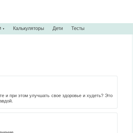
и
Калькуляторы
Дети
Тесты
▼
те и при этом улучшать свое здоровье и худеть? Это
авдой.
ачение