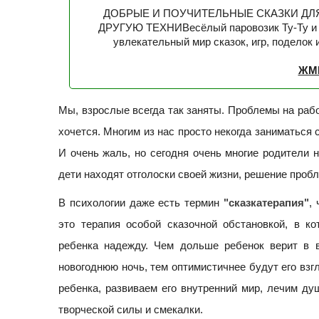
ДОБРЫЕ И ПОУЧИТЕЛЬНЫЕ СКАЗКИ ДЛ
ДРУГУЮ ТЕХНИВесёлый паровозик Ту-Ту и е
увлекательный мир сказок, игр, поделок
ЖМ
Мы, взрослые всегда так заняты. Проблемы на рабо
хочется. Многим из нас просто некогда заниматься 
И очень жаль, но сегодня очень многие родители н
дети находят отголоски своей жизни, решение проб
В психологии даже есть термин
"cказкатерапия"
,
это терапия особой сказочной обстановкой, в ко
ребенка надежду. Чем дольше ребенок верит в 
новогоднюю ночь, тем оптимистичнее будут его взг
ребенка, развиваем его внутренний мир, лечим ду
творческой силы и смекалки.