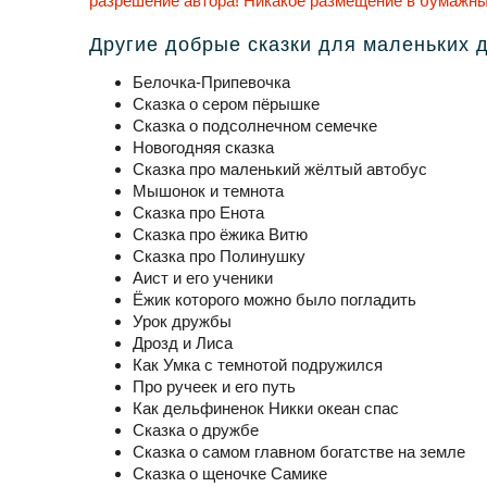
разрешение автора! Никакое размещение в бумажны
Другие добрые сказки для маленьких 
Белочка-Припевочка
Сказка о сером пёрышке
Сказка о подсолнечном семечке
Новогодняя сказка
Сказка про маленький жёлтый автобус
Мышонок и темнота
Сказка про Енота
Сказка про ёжика Витю
Сказка про Полинушку
Аист и его ученики
Ёжик которого можно было погладить
Урок дружбы
Дрозд и Лиса
Как Умка с темнотой подружился
Про ручеек и его путь
Как дельфиненок Никки океан спас
Сказка о дружбе
Сказка о самом главном богатстве на земле
Сказка о щеночке Самике