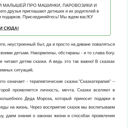
Я МАЛЫШЕЙ ПРО МАШИНКИ, ПАРОВОЗИКИ И
го друзья приглашают детишек и их родителей в
 и подарков. Присоединяйтесь! Мы ждем вас!КУ
И СЮДА!
те, неустроенный быт, да и просто на диване поваляться
своими детьми. Накормлены, обстираны - и то слава богу.
е читают детям сказки. А ведь это так важно! В сказках
лемных ситуаций.
 что означает - терапевтические сказки."Cказкатерапия" –
торой проявляется личность, мечта. Сказки вселяют в
волшебного Деда Мороза, который приносит подарки в
ляды на жизнь. Через восприятие сказок мы воспитываем
шу, даем знания о законах жизни и способах проявления