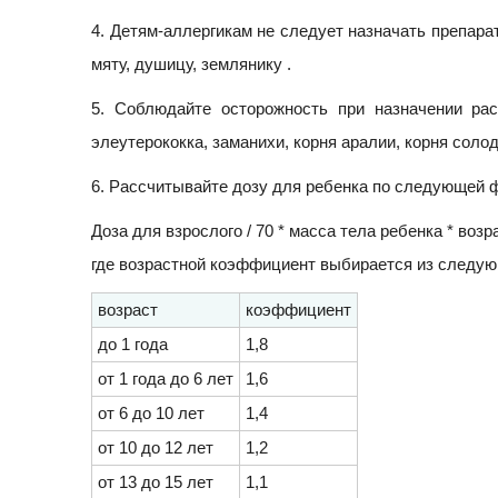
4. Детям-аллергикам не следует назначать препара
мяту, душицу, землянику .
5. Соблюдайте осторожность при назначении ра
элеутерококка, заманихи, корня аралии, корня соло
6. Рассчитывайте дозу для ребенка по следующей 
Доза для взрослого / 70 * масса тела ребенка * воз
где возрастной коэффициент выбирается из следу
возраст
коэффициент
до 1 года
1,8
от 1 года до 6 лет
1,6
от 6 до 10 лет
1,4
от 10 до 12 лет
1,2
от 13 до 15 лет
1,1