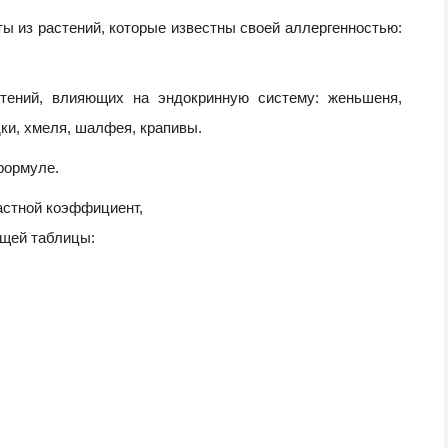
ты из растений, которые известны своей аллергенностью:
стений, влияющих на эндокринную систему: женьшеня,
дки, хмеля, шалфея, крапивы.
формуле.
растной коэффициент,
ющей таблицы: