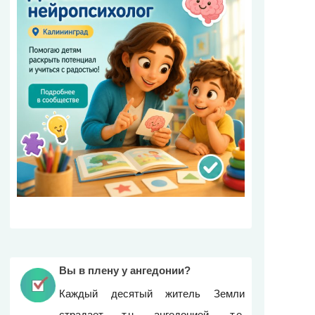
Вы в плену у ангедонии?
Каждый десятый житель Земли
страдает т.н. ангедонией, т.е.