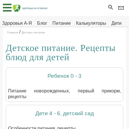
Главная
Тесты
Здоровья А-Я
Блог
Питание
Калькуляторы
Дети
/
Про
Здоровье на отлично
Главная
Детское питание
здоровье
Детское питание. Рецепты
ДЕТЯМ
блюд для детeй
Ребенок 0 - 3
Питание новорожденных, первый прикорм,
рецепты
Дети 4 - 6, детский сад
Особенности питания, рецепты