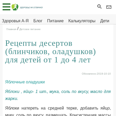
Главная
Тесты
Здоровья А-Я
Блог
Питание
Калькуляторы
Дети
/
Про
Здоровье на отлично
Главная
Детское питание
здоровье
Рецепты десертов
ДЕТЯМ
(блинчиков, оладушков)
для детей от 1 до 4 лет
Обновлено:2019-10-10
Яблочные оладушки
Яблоки , яйцо- 1 шт., мука, соль по вкусу, масло для
жарки.
Яблоки натереть на средней терке, добавить яйцо,
муку, соль по вкусу, размешать. Консистенция массы