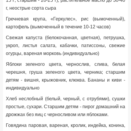
15 Г, старшим - 20-25 г), растительное масло до 30-40
г, неострые сорта сыра
Гречневая крупа, «Геркулес», рис (вымоченный),
картофель (вымоченный в течение 10-12 часов)
Cвежая капуста (белокочанная, цветная), петрушка,
укроп, листья салата, кабачки, патиссоны, свежие
огурцы, вареная морковь (индивидуально)
Яблоки зеленого цвета, чернослив, слива, белая
черешня, груша зеленого цвета, черника; старшим
детям - вишня, крыжовник, клюква. Бананы и киви -
индивидуально
Хлеб неслобный (белый, черный, с отрубями), сушки
простые, сухари. Старшим детям - пирог домашний на
дрожжах без яиц с черносливом или яблоками.
Говядина паровая, вареная, кролик, индейка, конина,