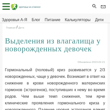
Главная
Тесты
Здоровья А-Я
Блог
Питание
Калькуляторы
Дети
/
Про
Здоровье на отлично
Главная
Дети
здоровье
Выделения из влагалища у
ДЕТЯМ
новорожденных девочек
Обновлено:2023-02-21
Гормональный (половый) криз развивается у 2/3
новорожденных, чаще у девочек. Возникает в ответ на
снижение в крови новорожденного материнских
гормонов (эстрогенов), поступивших к нему во время
родов. Чем выше темп снижения, тем ярче
клинические проявления гормонального криза у
новорожденного. Падение уровня эстрогенов влечет