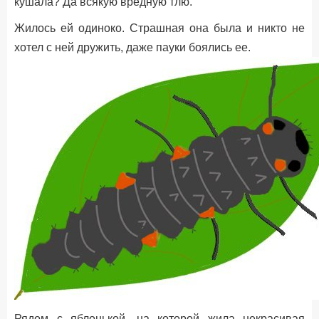
кушала? Да всякую вредную тлю.
Жилось ей одиноко. Страшная она была и никто не
хотел с ней дружить, даже пауки боялись ее.
Рядом с яблонькой, на которой жила некрасивая