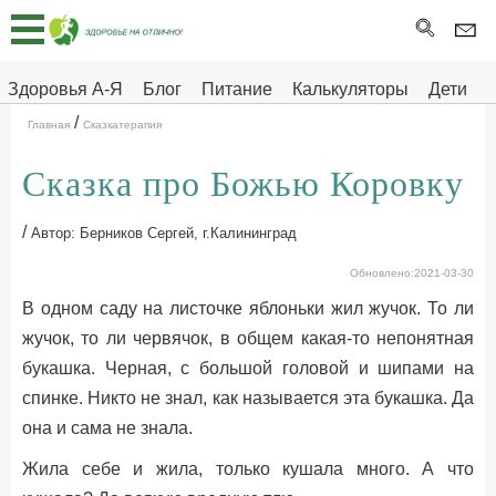
Главная
Тесты
Здоровья А-Я
Блог
Питание
Калькуляторы
Дети
/
Про
Здоровье на отлично
Главная
Сказкатерапия
здоровье
Сказка про Божью Коровку
ДЕТЯМ
/
Автор: Берников Сергей, г.Калининград
Обновлено:2021-03-30
В одном саду на листочке яблоньки жил жучок. То ли
жучок, то ли червячок, в общем какая-то непонятная
букашка. Черная, с большой головой и шипами на
спинке. Никто не знал, как называется эта букашка. Да
она и сама не знала.
Жила себе и жила, только кушала много. А что