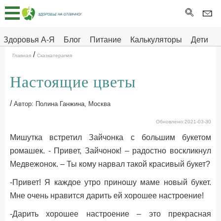
Главная
Тесты
Здоровья А-Я
Блог
Питание
Калькуляторы
Дети
/
Про
Здоровье на отлично
Главная
Сказкатерапия
здоровье
Настоящие цветы
ДЕТЯМ
/
Автор: Полина Ганжина, Москва
Обновлено:2021-03-30
Мишутка встретил Зайчонка с большим букетом
ромашек. - Привет, Зайчонок! – радостно воскликнул
Медвежонок. – Ты кому нарвал такой красивый букет?
-Привет! Я каждое утро приношу маме новый букет.
Мне очень нравится дарить ей хорошее настроение!
-Дарить хорошее настроение – это прекрасная