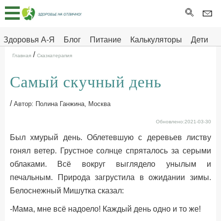
Главная
Тесты
Здоровья А-Я
Блог
Питание
Калькуляторы
Дети
/
Про
Здоровье на отлично
Главная
Сказкатерапия
здоровье
Самый скучный день
ДЕТЯМ
/
Автор: Полина Ганжина, Москва
Обновлено:2021-03-30
Был хмурый день. Облетевшую с деревьев листву
гонял ветер. Грустное солнце спряталось за серыми
облаками. Всё вокруг выглядело унылым и
печальным. Природа загрустила в ожидании зимы.
Белоснежный Мишутка сказал:
-Мама, мне всё надоело! Каждый день одно и то же!