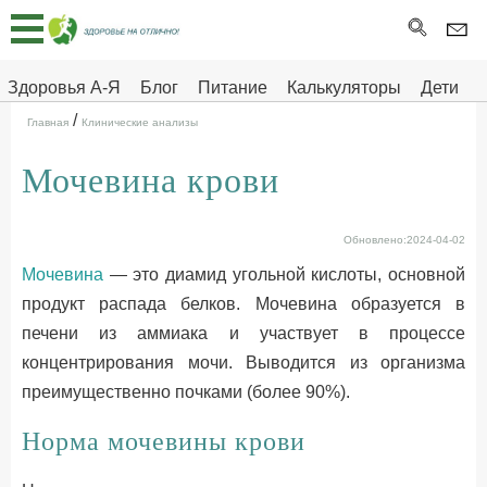
Главная
Тесты
Здоровья А-Я
Блог
Питание
Калькуляторы
Дети
/
Про
Здоровье на отлично
Главная
Клинические анализы
здоровье
Мочевина крови
ДЕТЯМ
Обновлено:2024-04-02
Мочевина
— это диамид угольной кислоты, основной
продукт распада белков. Мочевина образуется в
печени из аммиака и участвует в процессе
концентрирования мочи. Выводится из организма
преимущественно почками (более 90%).
Норма мочевины крови