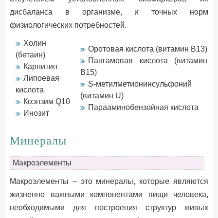
дисбаланса в организме, и точных норм
физиологических потребностей.
Холин
Оротовая кислота (витамин B13)
(бетаин)
Пангамовая кислота (витамин
Карнитин
В15)
Липоевая
S-метилметионинсульфоний
кислота
(витамин U)
Коэнзим Q10
Парааминобензойная кислота
Инозит
Минералы
Макроэлементы
Мaкроэлементы – это минералы, которые являются
жизненно важными компонентами пищи человека,
необходимыми для построения структур живых