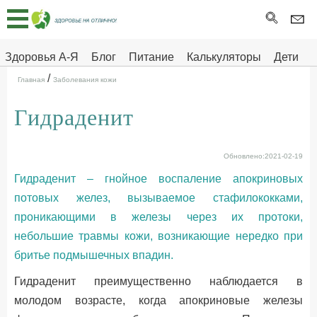
Главная
Тесты
Здоровья А-Я
Блог
Питание
Калькуляторы
Дети
/
Про
Здоровье на отлично
Главная
Заболевания кожи
здоровье
Гидраденит
ДЕТЯМ
Обновлено:2021-02-19
Гидраденит – гнойное воспаление апокриновых
потовых желез, вызываемое стафилококками,
проникающими в железы через их протоки,
небольшие травмы кожи, возникающие нередко при
бритье подмышечных впадин.
Гидраденит преимущественно наблюдается в
молодом возрасте, когда апокриновые железы