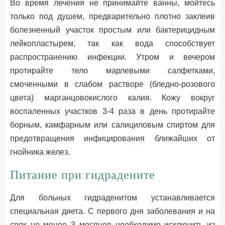
Во время лечения не принимайте ванны, мойтесь
только под душем, предварительно плотно заклеив
болезненный участок простым или бактерицидным
лейкопластырем, так как вода способствует
распространению инфекции. Утром и вечером
протирайте тело марлевыми салфетками,
смоченными в слабом растворе (бледно-розового
цвета) марганцовокислого калия. Кожу вокруг
воспаленных участков 3-4 раза в день протирайте
борным, камфарным или салициловым спиртом для
предотвращения инфицирования ближайших от
гнойника желез.
Питание при гидрадените
Для больных гидраденитом устанавливается
специальная диета. С первого дня заболевания и на
срок не менее 3 месяцев необходимо исключить из