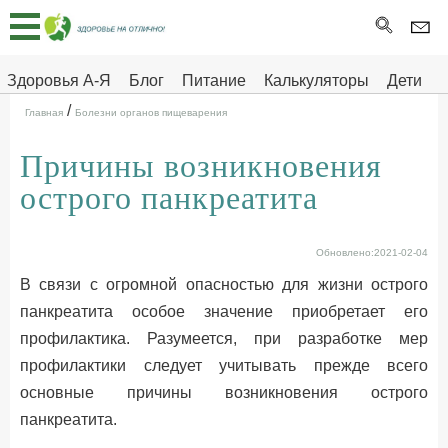
Главная
Тесты
Здоровья А-Я
Блог
Питание
Калькуляторы
Дети
/
Про
Здоровье на отлично
Главная
Болезни органов пищеварения
здоровье
Причины возникновения
ДЕТЯМ
острого панкреатита
Обновлено:2021-02-04
В связи с огромной опасностью для жизни острого
панкреатита особое значение приобретает его
профилактика. Разумеется, при разработке мер
профилактики следует учитывать прежде всего
основные причины возникновения острого
панкреатита.