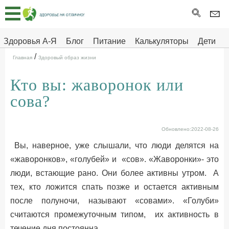
Главная
Тесты
Здоровья А-Я
Блог
Питание
Калькуляторы
Дети
/
Про
Здоровье на отлично
Главная
Здоровый образ жизни
здоровье
Кто вы: жаворонок или
ДЕТЯМ
сова?
Обновлено:2022-08-26
Вы, наверное, уже слышали, что люди делятся на
«жаворонков», «голубей» и «сов». «Жаворонки»- это
люди, встающие рано. Они более активны утром. А
тех, кто ложится спать позже и остается активным
после полуночи, называют «совами». «Голуби»
считаются промежуточным типом, их активность в
течение дня постоянна.