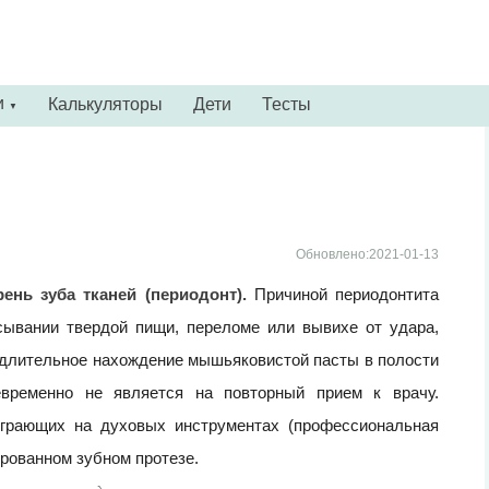
и
Калькуляторы
Дети
Тесты
▼
Обновлено:2021-01-13
ь зуба тканей (периодонт).
Причиной периодонтита
сывании твердой пищи, переломе или вывихе от удара,
е длительное нахождение мышьяковистой пасты в полости
евременно не является на повторный прием к врачу.
играющих на духовых инструментах (профессиональная
ированном зубном протезе.