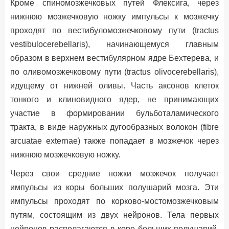
Кроме спиномозжечковых путей Флексига, через
нижнюю мозжечковую ножку импульсы к мозжечку
проходят по вестибуломозжечковому пути (tractus
vestibulocerebellaris), начинающемуся главным
образом в верхнем вестибулярном ядре Бехтерева, и
по оливомозжечковому пути (tractus olivocerebellaris),
идущему от нижней оливы. Часть аксонов клеток
тонкого и клиновидного ядер, не принимающих
участие в формировании бульботаламического
тракта, в виде наружных дугообразных волокон (fibre
arcuatae externae) также попадает в мозжечок через
нижнюю мозжечковую ножку.
Через свои средние ножки мозжечок получает
импульсы из коры больших полушарий мозга. Эти
импульсы проходят по корково-мостомозжечковым
путям, состоящим из двух нейронов. Тела первых
нейронов располагаются в коре больших полушарий,