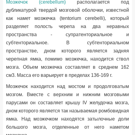
Мозжечок (cerebellum)
располагается под
дубликатурой твердой мозговой оболочки, известной
как намет мозжечка (tentorium cerebelli), который
разделяет полость черепа на два неравных
пространства - супратенториальное и
субтенториальное. В субтенториальном
пространстве, дном которого является задняя
черепная ямка, помимо мозжечка, находится ствол
мозга. Объем мозжечка составляет в среднем 162
см3. Масса его варьирует в пределах 136-169 г.
Мозжечок находится над мостом и продолговатым
мозгом. Вместе с верхним и нижним мозговыми
парусами он составляет крышу IV желудочка мозга,
дном которого является так называемая ромбовидная
ямка. Над мозжечком находятся затылочные доли
большого мозга, отделенные от него наметом