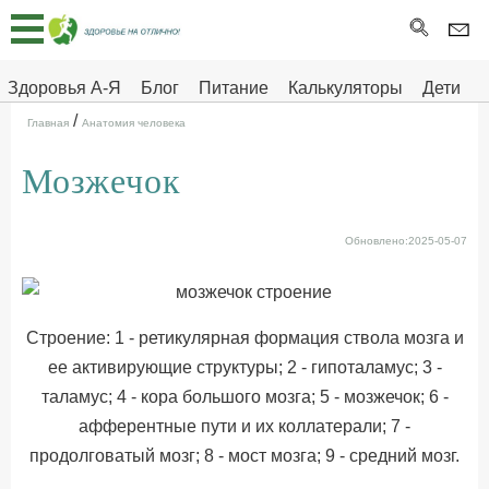
Главная
Тесты
Здоровья А-Я
Блог
Питание
Калькуляторы
Дети
/
Про
Здоровье на отлично
Главная
Анатомия человека
здоровье
Мозжечок
ДЕТЯМ
Обновлено:2025-05-07
Строение: 1 - ретикулярная формация ствола мозга и
ее активирующие структуры; 2 - гипоталамус; 3 -
таламус; 4 - кора большого мозга; 5 - мозжечок; 6 -
афферентные пути и их коллатерали; 7 -
продолговатый мозг; 8 - мост мозга; 9 - средний мозг.