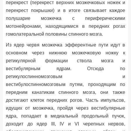
перекрест (перекрест верхних мозжечковых ножек и
перекрест покрышки) и в итоге связывает каждое
полушарие мозжечка с периферическими
мотонейронами, находящимися в передних рогах
гомолатеральной половины спинного мозга.
Из ядер червя мозжечка эфферентные пути идут в
основном через нижнюю мозжечковую ножку к
ретикулярной формации ствола мозга и
вестибулярным ядрам. Отсюда по
ретикулоспинномозговым и
вестибулоспинномозговым путям, проходящим по
передним канатикам спинного мозга, они также
достигают клеток передних рогов. Часть импульсов,
идущих от мозжечка, пройдя через вестибулярные
ядра, попадает в медиальный продольный пучок,
доходит до ядер III, IV и VI черепных нервов,