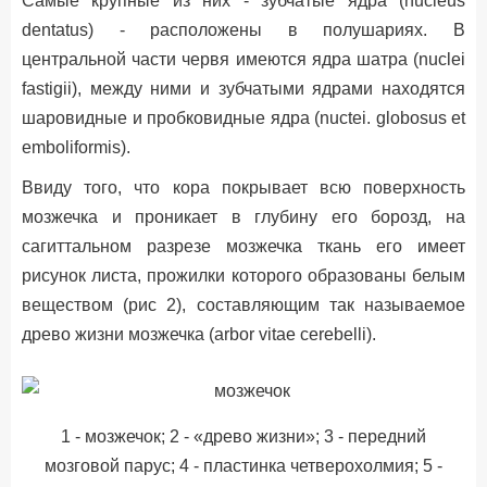
Самые крупные из них - зубчатые ядра (nucleus
dentatus) - расположены в полушариях. В
центральной части червя имеются ядра шатра (nuclei
fastigii), между ними и зубчатыми ядрами находятся
шаровидные и пробковидные ядра (nuctei. globosus et
emboliformis).
Ввиду того, что кора покрывает всю поверхность
мозжечка и проникает в глубину его борозд, на
сагиттальном разрезе мозжечка ткань его имеет
рисунок листа, прожилки которого образованы белым
веществом (рис 2), составляющим так называемое
древо жизни мозжечка (arbor vitae cerebelli).
1 - мозжечок; 2 - «древо жизни»; 3 - передний
мозговой парус; 4 - пластинка четверохолмия; 5 -