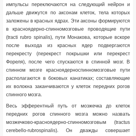
импульсы переключаются на следующий нейрон и
дальше движутся по аксонам клеток, тела которых
заложены в красных ядрах. Эти аксоны формируются
в красноядерно-спинномозговые проводящие пути
(tracti rubro spinalis), пути Монакова, которые вскоре
после выхода из красных ядер подвергаются
перекресту (перекрест покрышки или перекрест
Фореля), после чего спускаются в спинной мозг. В
спинном мозге красноядерноспинномозговые пути
располагаются в боковых канатиках; составляющие
их волокна заканчиваются у клеток передних рогов
спинного мозга.
Весь эфферентный путь от мозжечка до клеток
передних рогов спинного мозга можно назвать
мозжечково-красноядерно-спинномозговым (tractus
cerebello-rubrospinalis). Он дважды совершает