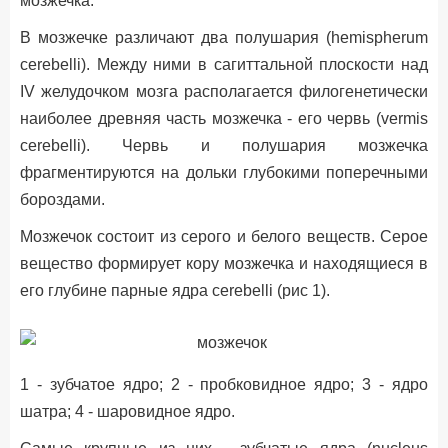
мозжечка.
В мозжечке различают два полушария (hemispherum
cerebelli). Между ними в сагиттальной плоскости над
IV желудочком мозга располагается филогенетически
наиболее древняя часть мозжечка - его червь (vermis
cerebelli). Червь и полушария мозжечка
фрагментируются на дольки глубокими поперечными
бороздами.
Мозжечок состоит из серого и белого веществ. Серое
вещество формирует кору мозжечка и находящиеся в
его глубине парные ядра cerebelli (рис 1).
1 - зубчатое ядро; 2 - пробковидное ядро; 3 - ядро
шатра; 4 - шаровидное ядро.