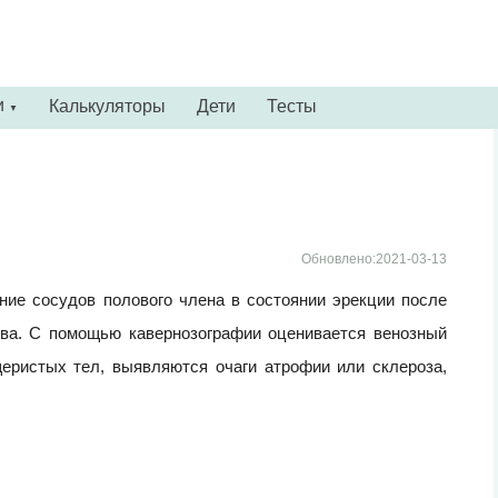
и
Калькуляторы
Дети
Тесты
▼
Обновлено:2021-03-13
ние сосудов полового члена в состоянии эрекции после
тва. С помощью кавернозографии оценивается венозный
щеристых тел, выявляются очаги атрофии или склероза,