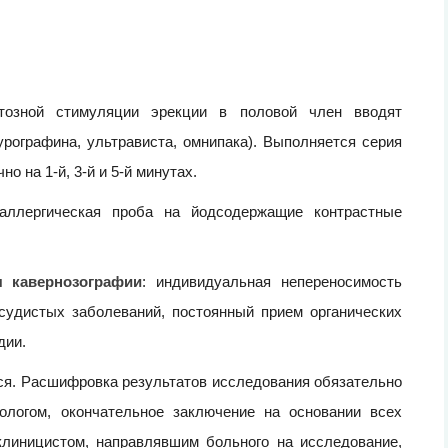
тозной стимуляции эрекции в половой член вводят
урографина, ультрависта, омнипака). Выполняется серия
о на 1-й, 3-й и 5-й минутах.
аллергическая проба на йодсодержащие контрастные
я кавернозографии
: индивидуальная непереносимость
судистых заболеваний, постоянный прием органических
дии.
ся. Расшифровка результатов исследования обязательно
ологом, окончательное заключение на основании всех
клиницистом, направлявшим больного на исследование,