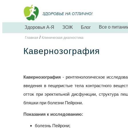
Все о питани
Здоровья А-Я
ЗОЖ
Блог
/
Главная
Клиническая диагностика
Кавернозография
Кавернозография
- рентгенологическое исследова
введения в пещеристые тела контрастного вещес
отток при эректильной дисфункции, структура пе
бляшки при болезни Пейрони.
Показания к исследованию:
болезнь Пейрони;