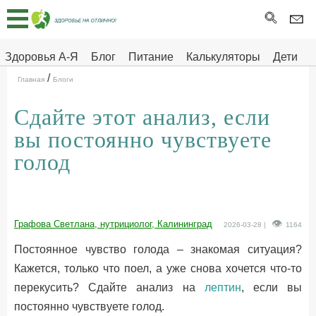
Главная
Тесты
Здоровья А-Я
Блог
Питание
Калькуляторы
Дети
/
Про
Здоровье на отлично
Главная
Блоги
здоровье
Сдайте этот анализ, если
ДЕТЯМ
вы постоянно чувствуете
голод
Графова Светлана, нутрициолог, Калининград
2026-03-28 |
1164
Постоянное чувство голода – знакомая ситуация?
Кажется, только что поел, а уже снова хочется что-то
перекусить? Сдайте анализ на
лептин
, если вы
постоянно чувствуете голод.