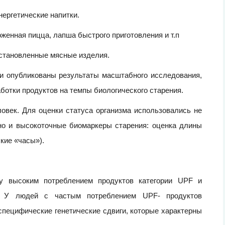
нергетические напитки.
женная пицца, лапша быстрого приготовления и т.п
сстановленные мясные изделия.
ли опубликованы результаты масштабного исследования,
отки продуктов на темпы биологического старения.
овек. Для оценки статуса организма использовались не
но и высокоточные биомаркеры старения: оценка длины
кие «часы»).
у высоким потреблением продуктов категории UPF и
2. У людей с частым потреблением UPF- продуктов
специфические генетические сдвиги, которые характерны