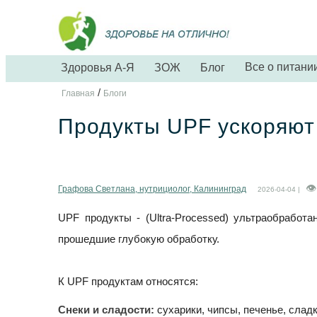
Все о питани
Здоровья А-Я
ЗОЖ
Блог
/
Главная
Блоги
Продукты UPF ускоряют
Графова Светлана, нутрициолог, Калининград
2026-04-04 |
UPF продукты - (Ultra-Processed) ультраобрабо
прошедшие глубокую обработку.
К UPF продуктам относятся:
Снеки и сладости:
сухарики, чипсы, печенье, сладк