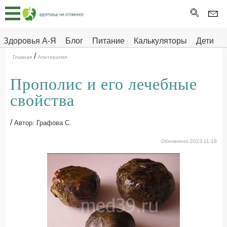
Главная
Тесты
Здоровья А-Я
Блог
Питание
Калькуляторы
Дети
/
Про
Здоровье на отлично
Главная
Апитерапия
здоровье
Прополис и его лечебные
ДЕТЯМ
свойства
/
Автор: Графова С.
Обновлено:2023-11-18