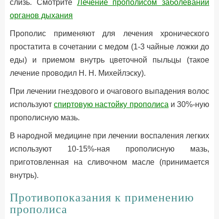
слизь. Смотрите
Лечение прополисом заболеваний
органов дыхания
Прополис применяют для лечения хронического
простатита в сочетании с медом (1-3 чайные ложки до
еды) и приемом внутрь цветочной пыльцы (такое
лечение проводил Н. Н. Михейлэску).
При лечении гнездового и очагового выпадения волос
используют
спиртовую настойку прополиса
и 30%-ную
прополисную мазь.
В народной медицине при лечении воспаления легких
используют 10-15%-ная прополисную мазь,
приготовленная на сливочном масле (принимается
внутрь).
Противопоказания к применению
прополиса