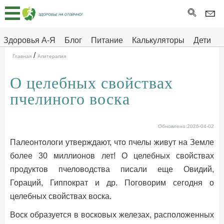
Главная
Тесты
Здоровья А-Я
Блог
Питание
Калькуляторы
Дети
/
Про
Здоровье на отлично
Главная
Апитерапия
здоровье
О целебных свойствах
ДЕТЯМ
пчелиного воска
Обновлено:2026-04-02
Палеонтологи утверждают, что пчелы живут на Земле
более 30 миллионов лет! О целебных свойствах
продуктов пчеловодства писали еще Овидий,
Гораций, Гиппократ и др. Поговорим сегодня о
целебных свойствах воска.
Воск образуется в восковых железах, расположенных