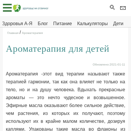
Главная
Тесты
Здоровья А-Я
Блог
Питание
Калькуляторы
Дети
/
Про
Здоровье на отлично
Главная
Ароматерапия
здоровье
Ароматерапия для детей
ДЕТЯМ
Обновлено:2021-01-11
Ароматерапия -этот вид терапии называют также
терапией гармонии, так как она влияет не только на
тело, но и на душу человека. Вдыхать прекрасные
ароматы — это нечто чудесное и возвышенное.
Эфирные масла оказывают более сильное действие,
чем растения, из которых их получают, поэтому
используют их в крайне малом количестве, дозируя
каплями. Упакованы такие масла во флаконы из