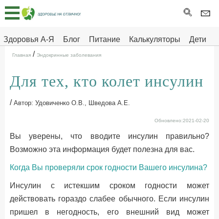
Главная
Тесты
Здоровья А-Я
Блог
Питание
Калькуляторы
Дети
/
Про
Здоровье на отлично
Главная
Эндокринные заболевания
здоровье
Для тех, кто колет инсулин
ДЕТЯМ
/
Автор: Удовиченко О.В., Шведова А.Е.
Обновлено:2021-02-20
Вы уверены, что вводите инсулин правильно?
Возможно эта информация будет полезна для вас.
Когда Вы проверяли срок годности Вашего инсулина?
Инсулин с истекшим сроком годности может
действовать гораздо слабее обычного. Если инсулин
пришел в негодность, его внешний вид может