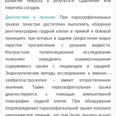
развитие некроза в результате сдавления или
перегиба сосудов.
Диагностика и лечение
. При параэзофагеальных
грыжах зачастую достаточно выполнить обзорную
рентгенографию грудной клетки в прямой и боковой
проекциях, при которых в заднем средостении видно
округлое просветление с уровнем жидкости.
Контрастное полипозиционное исследование
позволяет определить взаимоотношение
содержимого грыжи с пищеводом и кардией.
Эндоскопические методы исследования, а именно –
эзофагогастроскопия – имеют второстепенное
значение. Также параэзофагеальная грыжа
диагностируется с помощью компьютерной
томографии грудной клетки. При обнаружении
(подтверждении) параэзофагеальной грыжи показано
хирургическое лечение, что (как было указано выше)