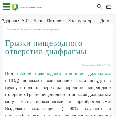
Главная
Тесты
Здоровья А-Я
Блог
Питание
Калькуляторы
Дети
/
Про
Здоровье на отлично
Главная
Болезни органов пищеварения
здоровье
Грыжи пищеводного
ДЕТЯМ
отверстия диафрагмы
Обновлено:2021-02-04
Под
грыжей пищеводного отверстия диафрагмы
(ГПОД) понимают выпячивание части желудка в
грудную полость через расширенное пищеводное
отверстие. Грыжи пищеводного отверстия диафрагмы
могут быть врожденными и приобретенными.
Выделяют скользящие ( 90% случаев) и
параэзофагеальные грыжи пищеводного отверстия