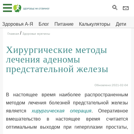
Главная
Тесты
Здоровья А-Я
Блог
Питание
Калькуляторы
Дети
/
Про
Здоровье на отлично
Главная
Здоровье мужчины
здоровье
Хирургические методы
ДЕТЯМ
лечения аденомы
предстательной железы
Обновлено:2021-02-04
В настоящее время наиболее распространенным
методом лечения болезней предстательной железы
является
хирургическая операция
. Оперативное
вмешательство в настоящее время считается
оптимальным выходом при гиперплазии простаты,