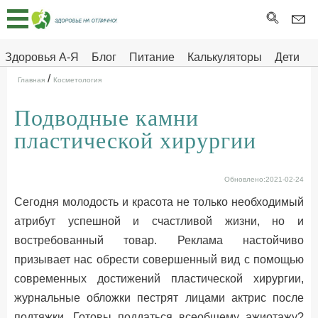
Главная
Тесты
Здоровья А-Я
Блог
Питание
Калькуляторы
Дети
/
Про
Здоровье на отлично
Главная
Косметология
здоровье
Подводные камни
ДЕТЯМ
пластической хирургии
Обновлено:2021-02-24
Сегодня молодость и красота не только необходимый
атрибут успешной и счастливой жизни, но и
востребованный товар. Реклама настойчиво
призывает нас обрести совершенный вид с помощью
современных достижений пластической хирургии,
журнальные обложки пестрят лицами актрис после
подтяжки. Готовы поддаться всеобщему ажиотажу?