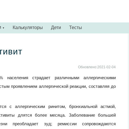
и
Калькуляторы
Дети
Тесты
▼
тивит
Обновлено:2021-02-04
населения страдает различными аллергическими
стым проявлением аллергической реакции, составляя до
ся с аллергическим ринитом, бронхиальной астмой,
нктивиты длятся более месяца. Заболевание большей
зни преобладает зуд; ремиссии сопровождаются