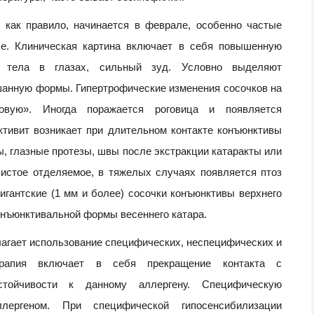
 как правило, начинается в феврале, особенно частые
е. Клиническая картина включает в себя повышенную
го тела в глазах, сильный зуд. Условно выделяют
анную формы. Гипертрофические изменения сосочков на
овую». Иногда поражается роговица и появляется
ктивит возникает при длительном контакте конъюнктивы
ы, глазные протезы, швы после экстракции катаракты или
зистое отделяемое, в тяжелых случаях появляется птоз
игантские (1 мм и более) сосочки конъюнктивы верхнего
онъюнктивальной формы весеннего катара.
агает использование специфических, неспецифических и
терапия включает в себя прекращение контакта с
тойчивости к данному аллергену. Специфическую
лергеном. При специфической гипосенсибилизации