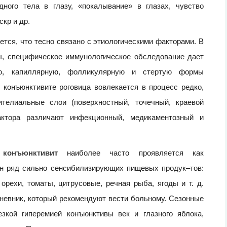
ого тела в глазу, «покалывание» в глазах, чувство
кр и др.
тся, что тесно связано с этиологическими факторами. В
, специфическое иммунологическое обследование дает
ую, капиллярную, фолликулярную и стертую формы
 конъюнктивите роговица вовлекается в процесс редко,
телиальные слои (поверхностный, точечный, краевой
фактора различают инфекционный, медикаментозный и
 конъюнктивит
наиболее часто проявляется как
тен ряд сильно сенсибилизирующих пищевых продук–тов:
орехи, томаты, цитрусовые, речная рыба, ягоды и т. д.
невник, который рекомендуют вести больному. Сезонные
зкой гиперемией конъюнктивы век и глазного яблока,