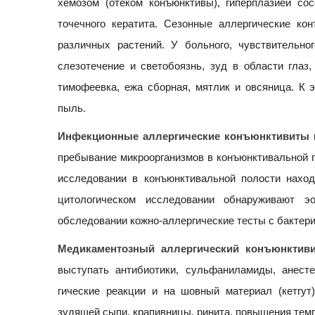
хемозом (отеком конъюнктивы), гиперплазией со
точечного кератита. Сезонные аллергические ко
различных растений. У больного, чувствительно
слезотечение и светобоязнь, зуд в области глаз,
тимофеевка, ежа сборная, мятлик и овсяница. К 
пыль.
Инфекционные аллергические конъюнктивиты
и
пребывание микроорганизмов в конъюнктивальной п
исследовании в конъюнктивальной полости находя
цитологическом исследовании обнаруживают э
обследовании кожно-аллергические тесты с бакте
Медикаментозный аллергический конъюнктив
выступать антибиотики, сульфаниламиды, анесте
гические реакции и на шовный материал (кетгут
зудящей сыпи, крапивницы, ринита, повышения тем