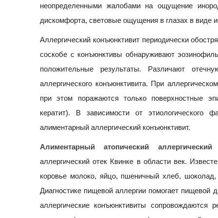
неопределенными жалобами на ощущение инородн
дискомфорта, световые ощущения в глазах в виде ис
Аллергический конъюнктивит периодически обостряе
соскобе с конъюнктивы обнаруживают эозинофилы
положительные результаты. Различают отечн
аллергического конъюнктивита. При аллергическом
при этом поражаются только поверхностные эпи
кератит). В зависимости от этиологического 
алиментарный аллергический конъюнктивит.
Алиментарный атопический аллергический
аллергический отек Квинке в области век. Извес
коровье молоко, яйцо, пшеничный хлеб, шоколад, 
Диагностике пищевой аллергии помогает пищевой д
аллергические конъюнктивиты сопровождаются ре