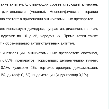
ание антител, блокирующих соответствующий аллерген.
длительности (месяцы). Неспецифическая терапия
Она состоит в применении антигистаминных препаратов.
го используют димедрол, супрастин, диазолин, тавегил,
т курсами по 10 дней, чередуя их. Применяется также
ит к обра–зованию антигистаминных антител.
 инстилляции: антигистаминных препаратов: опатанол,
л 0,05%; препаратов, тормозящих дегрануляцию тучных
0,1%, кузикром 2%; кортикостероидов: дексаметазон,
1%, диклоф 0,1%), индометацин (индо-коллир 0,1%).