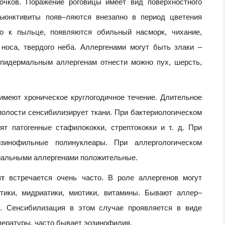
сочков. Поражение роговицы имеет вид поверхностного
нъюнктивиты появ–ляются внезапно в период цветения
го к пыльце, появляются обильный насморк, чихание,
 носа, твердого неба. Аллергенами могут быть злаки –
эпидермальным аллергенам отнести можно пух, шерсть,
меют хроническое круглогодичное течение. Длительное
олости сенсибилизирует ткани. При бактериологическом
т патогенные стафилококки, стрептококки и т. д. При
озинофильные полинуклеары. При аллергологическом
риальными аллергенами положительные.
ит
встречается очень часто. В роле аллергенов могут
тики, мидриатики, миотики, витамины. Бывают аллер–
). Сенсибилизация в этом случае проявляется в виде
пературы, часто бывает эозинофилия.