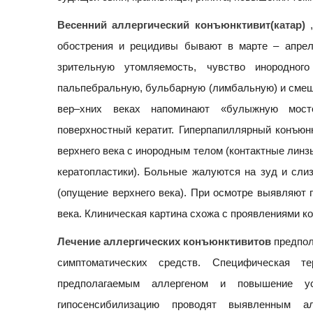
Весенний аллергический конъюнктивит(катар)
,
обострения и рецидивы бывают в марте – апрел
зрительную утомляемость, чувство инородно
пальпебральную, бульбарную (лимбальную) и смеш
вер–хних веках напоминают «булыжную мост
поверхностный кератит. Гиперпапиллярный конъюн
верхнего века с инородным телом (контактные линз
кератопластики). Больные жалуются на зуд и сли
(опущение верхнего века). При осмотре выявляют г
века. Клиническая картина схожа с проявлениями к
Лечение аллергических конъюнктивитов
предпол
симптоматических средств. Специфическая 
предполагаемым аллергеном и повышение ус
гипосенсибилизацию проводят выявленным ал