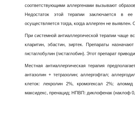
соответствующими аллергенами вызывают образов
Недостаток этой терапии заключается в ее 
осуществляется тогда, когда аллерген не выявлен. 
При системной антиаллергической терапии чаще все
кларитин, эбастин, зиртек. Препараты назначаю
гистаглобулин (гистаглобин). Этот препарат привод
Местная антиаллергическая терапия предполагает
антазолин + тетразолин; аллергофтал; аллергоди
клеток: лекролин 2%, кромогексал 2%; аломид 
максидекс, пренацид; НПВП: диклофенак (наклоф 0,