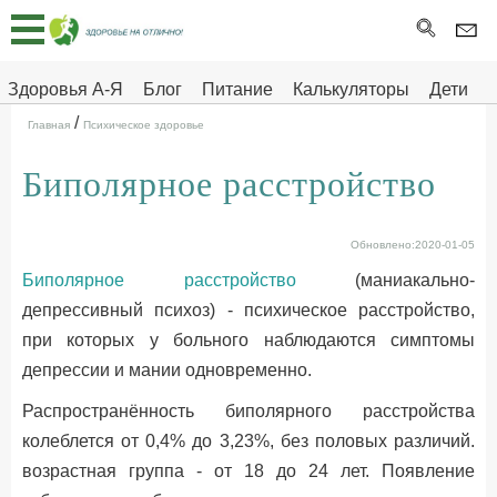
Главная
Тесты
Здоровья А-Я
Блог
Питание
Калькуляторы
Дети
/
Про
Здоровье на отлично
Главная
Психическое здоровье
здоровье
Биполярное расстройство
ДЕТЯМ
Обновлено:2020-01-05
Биполярное расстройство
(маниакально-
депрессивный психоз) - психическое расстройство,
при которых у больного наблюдаются симптомы
депрессии и мании одновременно.
Распространённость биполярного расстройства
колеблется от 0,4% до 3,23%, без половых различий.
возрастная группа - от 18 до 24 лет. Появление