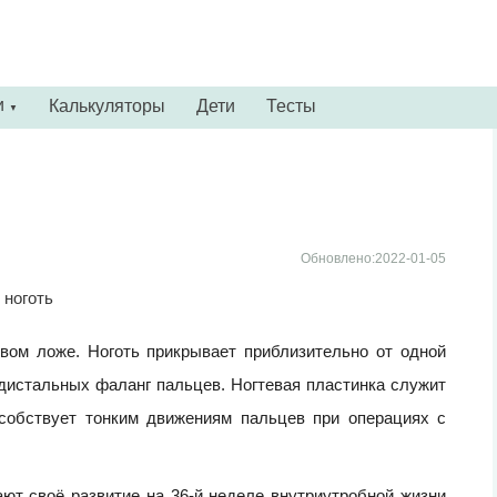
и
Калькуляторы
Дети
Тесты
▼
Обновлено:2022-01-05
евом ложе. Ноготь прикрывает приблизительно от одной
дистальных фаланг пальцев. Ногтевая пластинка служит
собствует тонким движениям пальцев при операциях с
ают своё развитие на 36-й неделе внутриутробной жизни