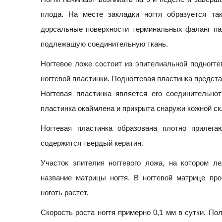
плода. На месте закладки ногтя образуется та
дорсальные поверхности терминальных фаланг пал
подлежащую соединительную ткань.
Ногтевое ложе состоит из эпителиальной подногте
ногтевой пластинки. Подногтевая пластинка предст
Ногтевая пластинка является его соединительно
пластинка окаймлена и прикрыта снаружи кожной ск
Ногтевая пластинка образована плотно прилег
содержится твердый кератин.
Участок эпителия ногтевого ложа, на котором ле
название матрицы ногтя. В ногтевой матрице про
ноготь растет.
Скорость роста ногтя примерно 0,1 мм в сутки. По