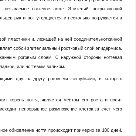
к называемое ногтевое ложе. Эпителий, покрывающий
ьцев рук и ног, утолщается и несколько погружается в
вой пластинки и, лежащей на ней соединительнотканной
авляет собой эпителиальный ростковый слой эпидермиса.
тканным роговым слоем. С наружной стороны ногтевая
ладкой, или ногтевым валиком.
ающими друг к другу роговыми чешуйками, в которых
жит корень ногтя, является местом его роста и носит
исходит непрерывное размножение клеток,за счет чего
лное обновление ногтя происходит примерно за 100 дней.