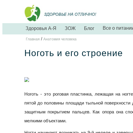
Все о питани
Здоровья А-Я
ЗОЖ
Блог
/
Главная
Анатомия человека
Ноготь и его строение
Ноготь - это роговая пластинка, лежащая на ногт
пятой до половины площади тыльной поверхности 
защитным покрытием пальцев. Как опора она спо
мелкими объектами.
Ногти начинают возникать на 9-й неделе и заверш