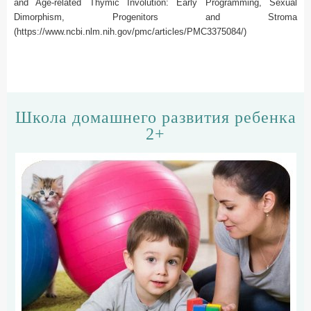
and Age-related Thymic Involution: Early Programming, Sexual
Dimorphism, Progenitors and Stroma
(https://www.ncbi.nlm.nih.gov/pmc/articles/PMC3375084/)
Школа домашнего развития ребенка
2+