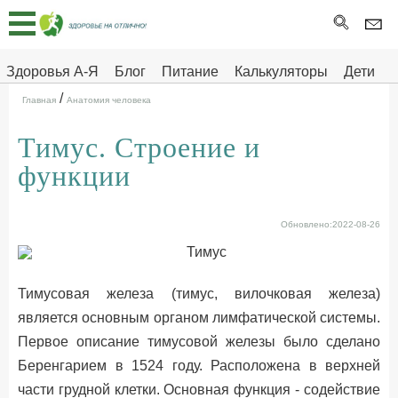
Главная
Тесты
Здоровья А-Я
Блог
Питание
Калькуляторы
Дети
/
Про
Здоровье на отлично
Главная
Анатомия человека
здоровье
Тимус. Строение и
ДЕТЯМ
функции
Обновлено:2022-08-26
Тимусовая железа (тимус, вилочковая железа)
является основным органом лимфатической системы.
Первое описание тимусовой железы было сделано
Беренгарием в 1524 году. Расположена в верхней
части грудной клетки. Основная функция - содействие