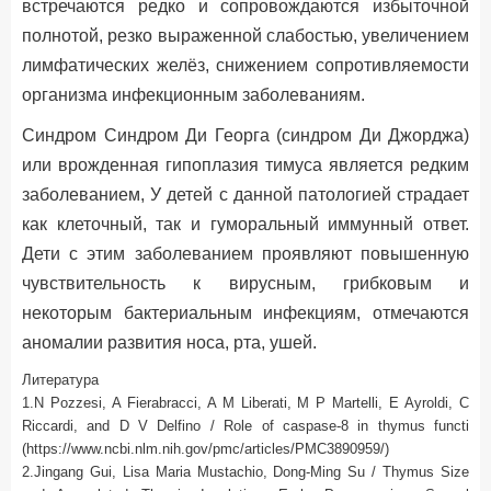
встречаются редко и сопровождаются избыточной
полнотой, резко выраженной слабостью, увеличением
лимфатических желёз, снижением сопротивляемости
организма инфекционным заболеваниям.
Синдром Синдром Ди Георга (синдром Ди Джорджа)
или врожденная гипоплазия тимуса является редким
заболеванием, У детей с данной патологией страдает
как клеточный, так и гуморальный иммунный ответ.
Дети с этим заболеванием проявляют повышенную
чувствительность к вирусным, грибковым и
некоторым бактериальным инфекциям, отмечаются
аномалии развития носа, рта, ушей.
Литература
1.N Pozzesi, A Fierabracci, A M Liberati, M P Martelli, E Ayroldi, C
Riccardi, and D V Delfino / Role of caspase-8 in thymus functi
(https://www.ncbi.nlm.nih.gov/pmc/articles/PMC3890959/)
2.Jingang Gui, Lisa Maria Mustachio, Dong-Ming Su / Thymus Size