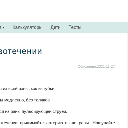
и
Калькуляторы
Дети
Тесты
▼
вотечении
Обновлено:2021-11-27
из всей раны, как из губки.
ны медленно, без толчков
тся из раны пульсирующей струей.
отечении прижимайте артерию выше раны. Нащупайте