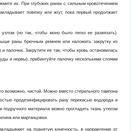
жмите их. При глубоких ранах с сильным кровотечением
накладывает повязку или жгут, пока первый продолжает
 узлом (но так, чтобы моно было легко ее развязать).
 выше раны брючным ремнем или наложить закрутку из
) и палочки. Закрутите ее так, чтобы кровь остановилась
суды и нервы), прибинтуйте палочку несколькими слоями
то возможно, чистой. Можно вместо стерильного тампона
ностью продезинфицировать рану перекисью водорода и
и подручного материала можно прогладить ткань утюгом
илина или марганцовки.
накладывают на поднятую конечность, в направление от