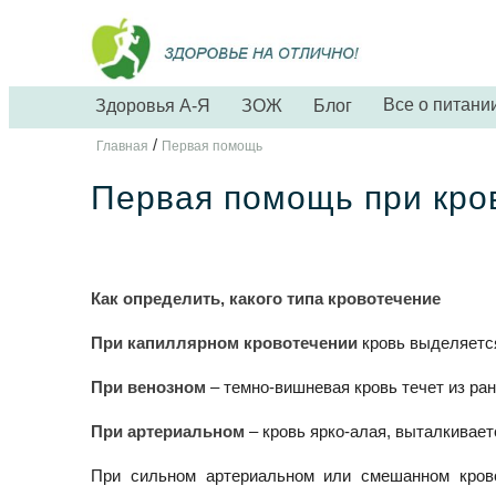
Все о питани
Здоровья А-Я
ЗОЖ
Блог
/
Главная
Первая помощь
Первая помощь при кро
Как определить, какого типа кровотечение
При капиллярном кровотечении
кровь выделяется 
При венозном
– темно-вишневая кровь течет из ра
При артериальном
– кровь ярко-алая, выталкивае
При сильном артериальном или смешанном кров