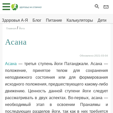
Главная
Тесты
Здоровья А-Я
Блог
Питание
Калькуляторы
Дети
/
Про
Здоровье на отлично
Главная
Йога
здоровье
Асана
ДЕТЯМ
Обновлено:2021-03-04
Асана
— третья ступень йоги Патанджали. Асана —
положение, принятое телом для сохранения
неподвижного состояния или для формирования
исходного положения, предшествующего какому-либо
движению. Ценность данной ступени йоги следует
рассматривать в двух аспектах. Во-первых, асана —
необходимый этап в освоении Пранаямы и
последующих разделов йоги, так как в них требуется