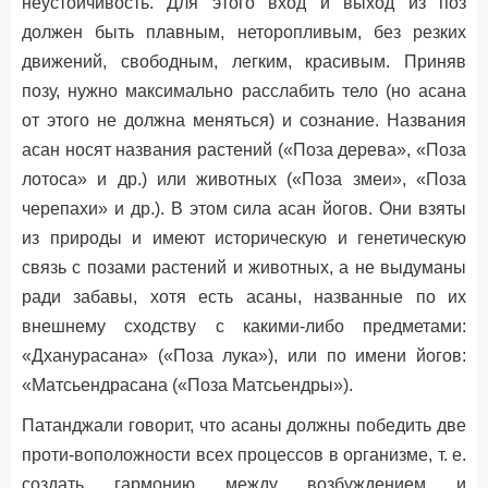
неустойчивость. Для этого вход и выход из поз
должен быть плавным, неторопливым, без резких
движений, свободным, легким, красивым. Приняв
позу, нужно максимально расслабить тело (но асана
от этого не должна меняться) и сознание. Названия
асан носят названия растений («Поза дерева», «Поза
лотоса» и др.) или животных («Поза змеи», «Поза
черепахи» и др.). В этом сила асан йогов. Они взяты
из природы и имеют историческую и генетическую
связь с позами растений и животных, а не выдуманы
ради забавы, хотя есть асаны, названные по их
внешнему сходству с какими-либо предметами:
«Дханурасана» («Поза лука»), или по имени йогов:
«Матсьендрасана («Поза Матсьендры»).
Патанджали говорит, что асаны должны победить две
проти-воположности всех процессов в организме, т. е.
создать гармонию между возбуждением и