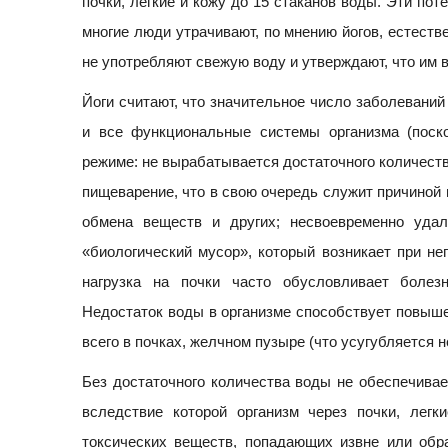
почки, легкие и кожу до 15 стаканов воды. Эти по
многие люди утрачивают, по мнению йогов, естест
не употребляют свежую воду и утверждают, что им 
Йоги считают, что значительное число заболеваний
и все функциональные системы организма (поск
режиме: не вырабатывается достаточного количест
пищеварение, что в свою очередь служит причиной 
обмена веществ и других; несвоевременно уда
«биологический мусор», который возникает при не
нагрузка на почки часто обусловливает болез
Недостаток воды в организме способствует повыше
всего в почках, желчном пузыре (что усугубляется 
Без достаточного количества воды не обеспечивае
вследствие которой организм через почки, лег
токсических веществ, попадающих извне или обр