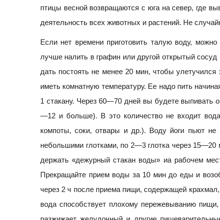
птицы весной возвращаются с юга на север, где вы
деятельность всех животных и растений. Не случай
Если нет времени приготовить талую воду, можно
лучше налить в графин или другой открытый сосуд 
дать постоять не менее 20 мин, чтобы улетучился
иметь комнатную температуру. Ее надо пить начина
1 стакану. Через 60—70 дней вы будете выпивать о
—12 и больше). В это количество не входит вода
компоты, соки, отвары и др.). Воду йоги пьют не 
небольшими глотками, по 2—3 глотка через 15—20 м
держать «дежурный стакан воды» иа рабочем месте
Прекращайте прием воды за 10 мин до еды и возоб
через 2 ч после приема пищи, содержащей крахмал,
вода способствует плохому пережевыванию пищи, в
разжижает желудочный и другие пищеварительные 