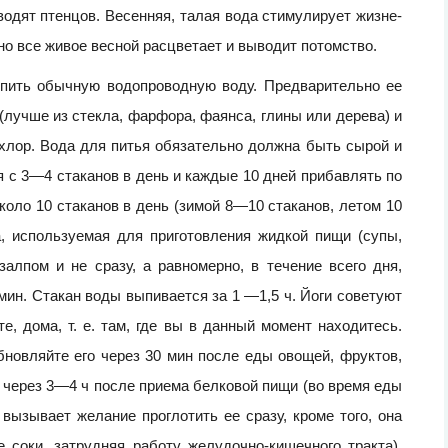
водят птенцов. Весенняя, талая вода стимулирует жизне-
но все живое весной расцветает и выводит потомство.
 пить обычную водопроводную воду. Предварительно ее
(лучше из стекла, фарфора, фаянса, глины или дерева) и
 хлор. Вода для питья обязательно должна быть сырой и
я с 3—4 стаканов в день и каждые 10 дней прибавлять по
коло 10 стаканов в день (зимой 8—10 стаканов, летом 10
, используемая для приготовления жидкой пищи (супы,
залпом и не сразу, а равномерно, в течение всего дня,
ин. Стакан воды выпивается за 1 —1,5 ч. Йоги советуют
, дома, т. е. там, где вы в данный момент находитесь.
новляйте его через 30 мин после еды овощей, фруктов,
 через 3—4 ч после приема белковой пищи (во время еды
ызывает желание проглотить ее сразу, кроме того, она
соки, затрудняя работу желудочно-кишечного тракта).