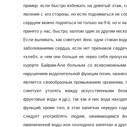
пример: если быстро взбежать на девятый этаж, с
явления с его стороны, но если подниматься не с
сердцем можно подняться не только на-9-й, но и на
принято у нас, быстро, залпом один за другим неск
Если выпивать, как советуют йоги, одни стакан вод
заболеваниями сердца, если нет признаков сердеч
«хлеб», и чем они больше ее через себя пропуск
курорте Байрам-Али больным со всевозможными
нарушением выделительной функции почек, назнача
является своеобразным промыванием организма, т
советуют утолять жажду искусственными беза
фруктовые воды и др.), так как в них вода находи
функций; кроме того, в этих напитках нередко сод
следует употреблять людям, занимающимся йо
омагниченной воды или «холодного кипятка» и друг