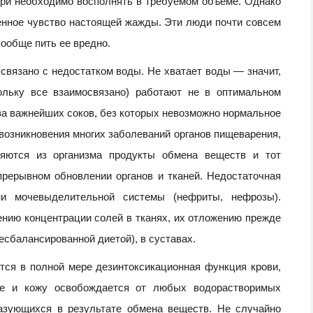
тери необходимо восполнять в требуемом объеме. Однако
венное чувство настоящей жажды. Эти люди почти совсем
вообще пить ее вредно.
 связано с недостатком воды. Не хватает воды — значит,
ольку все взаимосвязано) работают не в оптимальном
ва важнейших соков, без которых невозможно нормальное
возникновения многих заболеваний органов пищеварения,
ляются из организма продукты обмена веществ и тот
прерывном обновлении органов и тканей. Недостаточная
ни мочевыделительной системы (нефриты, нефрозы).
нию концентрации солей в тканях, их отложению прежде
несбалансированной диетой), в суставах.
тся в полной мере дезинтоксикационная функция крови,
кие и кожу освобождается от любых водорастворимых
азующихся в результате обмена веществ. Не случайно