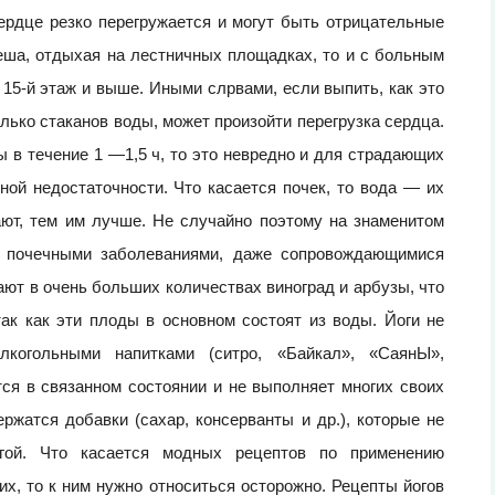
ердце резко перегружается и могут быть отрицательные
пеша, отдыхая на лестничных площадках, то и с больным
 15-й этаж и выше. Иными слрвами, если выпить, как это
олько стаканов воды, может произойти перегрузка сердца.
ы в течение 1 —1,5 ч, то это невредно и для страдающих
ной недостаточности. Что касается почек, то вода — их
ают, тем им лучше. Не случайно поэтому на знаменитом
 почечными заболеваниями, даже сопровождающимися
ют в очень больших количествах виноград и арбузы, что
ак как эти плоды в основном состоят из воды. Йоги не
лкогольными напитками (ситро, «Байкал», «СаянЫ»,
тся в связанном состоянии и не выполняет многих своих
ержатся добавки (сахар, консерванты и др.), которые не
гой. Что касается модных рецептов по применению
их, то к ним нужно относиться осторожно. Рецепты йогов