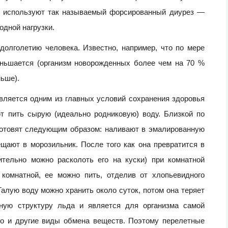
е используют так называемый форсированный диурез —
одной нагрузки.
долголетию человека. Известно, например, что по мере
еньшается (организм новорожденных более чем на 70 %
ньше).
является одним из главных условий сохранения здоровья
т пить сырую (идеально родниковую) воду. Близкой по
 готовят следующим образом: наливают в эмалированную
щают в морозильник. После того как она превратится в
ительно можно расколоть его на куски) при комнатной
 комнатной, ее можно пить, отделив от хлопьевидного
алую воду можно хранить около суток, потом она теряет
рную структуру льда и является для организма самой
его и другие виды обмена веществ. Поэтому перелетные