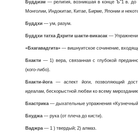
Буддизм
— религия, возникшая в конце Ъ"1 в. до 
Монголии, Индокитае, Китае, Бирме, Японии и некот
Буддхи
— ум, разум.
Буддхи татха Дхрити шакти-викасак
— Упражнение
«Бхагавадгита»
— вишнуитское сочинение, входящ
Бхакти
— 1) вера, связанная с глубокой преданно
(кого-либо).
Бхакти-йога
— аспект йоги, позволяющий дост
идеалам, бескорыстной любви ко всему мирозданию
Бхастрика
— дыхательные упражнения «Кузнечный
Бхуджа
— рука (от плеча до кисти).
Ваджра
— 1 ) твердый; 2) алмаз.