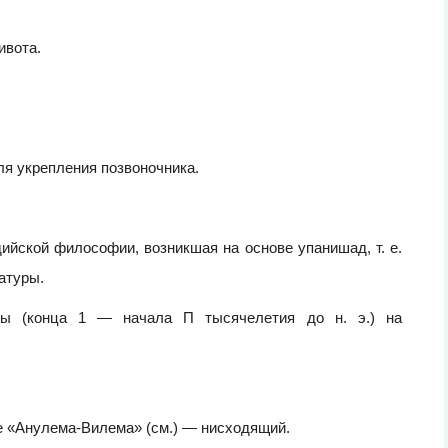
ивота.
я укрепления позвоночника.
ийской философии, возникшая на основе упанишад, т. е.
атуры.
ы (конца 1 — начала П тысячелетия до н. э.) на
е «Анулема-Вилема» (см.) — нисходящий.