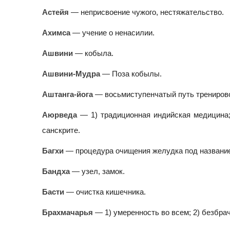
Астейя
— неприсвоение чужого, нестяжательство.
Ахимса
— учение о ненасилии.
Ашвини
— кобыла.
Ашвини-Мудра
— Поза кобылы.
Аштанга-йога
— восьмиступенчатый путь трениров
Аюрведа
— 1) традиционная индийская медицина;
санскрите.
Багхи
— процедура очищения желудка под название
Бандха
— узел, замок.
Басти
— очистка кишечника.
Брахмачарья
— 1) умеренность во всем; 2) безбрач