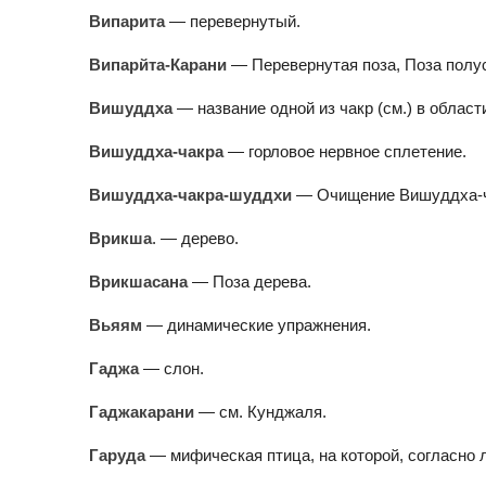
Випарита
— перевернутый.
Випарйта-Карани
— Перевернутая поза, Поза полус
Вишуддха
— название одной из чакр (см.) в области
Вишуддха-чакра
— горловое нервное сплетение.
Вишуддха-чакра-шуддхи
— Очищение Вишуддха-ча
Врикша
. — дерево.
Врикшасана
— Поза дерева.
Вьяям
— динамические упражнения.
Гаджа
— слон.
Гаджакарани
— см. Кунджаля.
Гаруда
— мифическая птица, на которой, согласно л