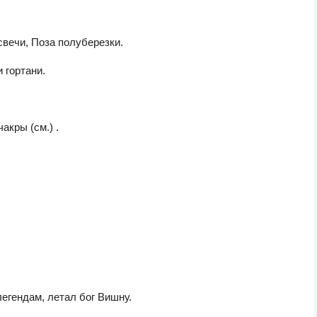
вечи, Поза полуберезки.
 гортани.
кры (см.) .
егендам, летал бог Вишну.