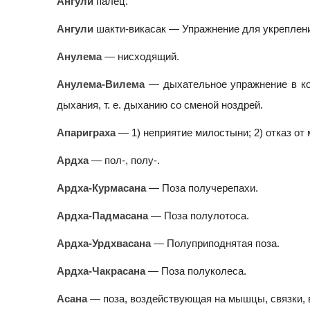
Ангули
палец.
Ангули
шакти-викасак — Упражнение для укреплени
Анулема
— нисходящий.
Анулема-Вилема
— дыхательное упражнение в ко
дыхания, т. е. дыханию со сменой ноздрей.
Апариграха
— 1) неприятие милостыни; 2) отказ от 
Ардха
— пол-, полу-.
Ардха-Курмасана
— Поза получерепахи.
Ардха-Падмасана
— Поза полулотоса.
Ардха-Урдхвасана
— Полуприподнятая поза.
Ардха-Чакрасана
— Поза полуколеса.
Асана
— поза, воздействующая на мышцы, связки, 