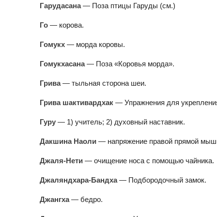
Гарудасана
— Поза птицы Гаруды (см.)
Го
— корова.
Гомукх
— морда коровы.
Гомукхасана
— Поза «Коровья морда».
Грива
— тыльная сторона шеи.
Грива шактивардхак
— Упражнения для укреплени
Гуру
— 1) учитель; 2) духовный наставник.
Дакшина Наоли
— напряжение правой прямой мыш
Джаля-Нети
— очищение носа с помощью чайника.
Джаляндхара-Бандха
— Подбородочный замок.
Джангха
— бедро.