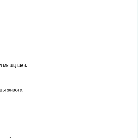
я мышц шеи.
цы живота.