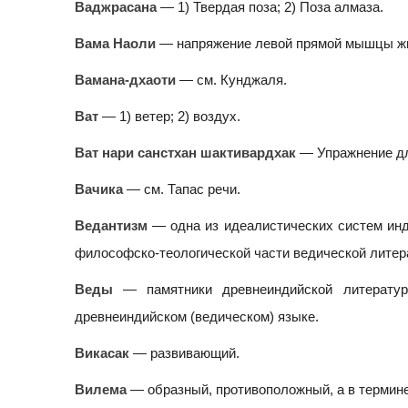
Ваджрасана
— 1) Твердая поза; 2) Поза алмаза.
Вама Наоли
— напряжение левой прямой мышцы ж
Вамана-дхаоти
— см. Кунджаля.
Ват
— 1) ветер; 2) воздух.
Ват нари санстхан шактивардхак
— Упражнение дл
Вачика
— см. Тапас речи.
Ведантизм
— одна из идеалистических систем инд
философско-теологической части ведической литер
Веды
— памятники древнеиндийской литератур
древнеиндийском (ведическом) языке.
Викасак
— развивающий.
Вилема
— образный, противоположный, а в термин