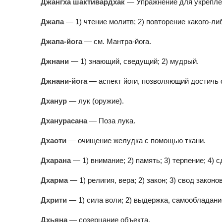
Джангха шактивардхак
— Упражнение для укрепле
Джапа
— 1) чтение молитв; 2) повторение какого-ли
Джапа-йога
— см. Мантра-йога.
Джнани
— 1) знающий, сведущий; 2) мудрый.
Джнани-йога
— аспект йоги, позволяющий достичь 
Дханур
— лук (оружие).
Дханурасана
— Поза лука.
Дхаоти
— очищение желудка с помощью ткани.
Дхарана
— 1) внимание; 2) память; 3) терпение; 4) 
Дхарма
— 1) религия, вера; 2) закон; 3) свод зако
Дхрити
— 1) сила воли; 2) выдержка, самообладани
Дхьяна
— созерцание объекта.