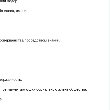
ния бедер.
бо слова, имени
совершенства посредством знаний.
сдержанность.
нов, регламентирующих социальную жизнь общества.
е.