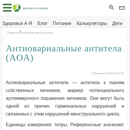
Главная
Тесты
Здоровья А-Я
Блог
Питание
Калькуляторы
Дети
/
Про
Здоровье на отлично
Главная
Клинические анализы
здоровье
Антиовариальные антитела
ДЕТЯМ
(AOA)
Обновлено:2021-02-04
Антиовариальные антитела — антитела к тканям
собственных яичников, маркер потенциального
аутоиммунного поражения яичников. Они могут быть
одной из причин гормональных нарушений и
связанных с этим нарушений менструального цикла.
Единицы измерения: титры. Референсные значения: