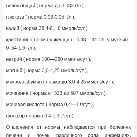
белок общий ( норма до 0,033 г/л ),
глюкоза ( норма 0,03-0,05 г/л ),
калий ( норма 38,4-81, 8 ммоль/сут ),
креатинин ( норма у женщин - 0,48-1,44 г/л, у мужчин -
0 ,64-1,6 г/л ),
натрий ( норма 100—260 ммоль/сут ),
магний ( норма 3,0-4,25 ммоль/сут ),
микроальбумин ( норма до 3,0-4,25 ммоль/сут ),
мочевина ( норма от 333 до 587 ммоль/сут ),
мочевая кислота ( норма 0,4—1 г/сут ),
фосфор ( норма 0,4-1,3 г/сут )
Отклонения от нормы наблюдаются при болезнях
печени и почек, различного рода инфекциях,