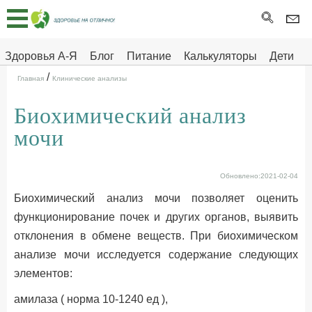
Главная
Тесты
Здоровья А-Я
Блог
Питание
Калькуляторы
Дети
/
Про
Здоровье на отлично
Главная
Клинические анализы
здоровье
Биохимический анализ
ДЕТЯМ
мочи
Обновлено:2021-02-04
Биохимический анализ мочи позволяет оценить
функционирование почек и других органов, выявить
отклонения в обмене веществ. При биохимическом
анализе мочи исследуется содержание следующих
элементов:
амилаза ( норма 10-1240 ед ),