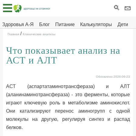
Главная
Тесты
Здоровья А-Я
Блог
Питание
Калькуляторы
Дети
/
Про
Здоровье на отлично
Главная
Клинические анализы
здоровье
Что показывает анализ на
ДЕТЯМ
АСТ и АЛТ
Обновлено:2026-06-23
АСТ (аспартатаминотрансфераза) и АЛТ
(аланинаминотрансфераза) - это ферменты, которые
играют ключевую роль в метаболизме аминокислот.
Они катализируют перенос аминогрупп с одной
молекулы на другую, регулируя синтез и распад
белков.