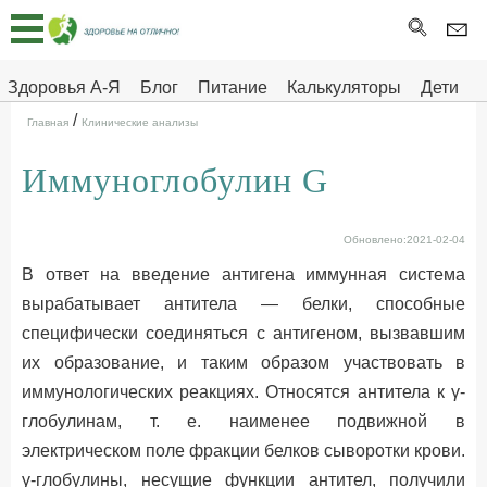
Главная
Тесты
Здоровья А-Я
Блог
Питание
Калькуляторы
Дети
/
Про
Здоровье на отлично
Главная
Клинические анализы
здоровье
Иммуноглобулин G
ДЕТЯМ
Обновлено:2021-02-04
В ответ на введение антигена иммунная система
вырабатывает антитела — белки, способные
специфически соединяться с антигеном, вызвавшим
их образование, и таким образом участвовать в
иммунологических реакциях. Относятся антитела к γ-
глобулинам, т. е. наименее подвижной в
электрическом поле фракции белков сыворотки крови.
γ-глобулины, несущие функции антител, получили