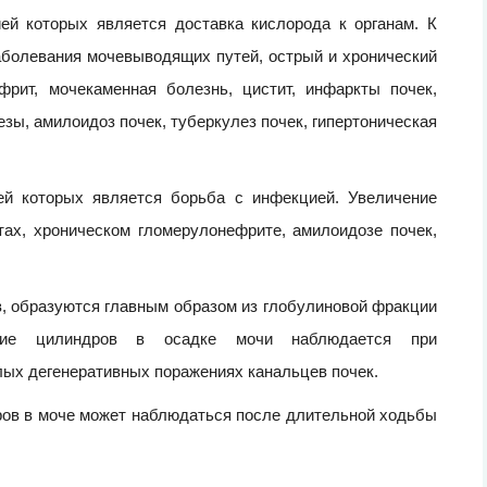
ей которых является доставка кислорода к органам. К
аболевания мочевыводящих путей, острый и хронический
фрит, мочекаменная болезнь, цистит, инфаркты почек,
езы, амилоидоз почек, туберкулез почек, гипертоническая
ей которых является борьба с инфекцией. Увеличение
тах, хроническом гломерулонефрите, амилоидозе почек,
в, образуются главным образом из глобулиновой фракции
ние цилиндров в осадке мочи наблюдается при
ых дегенеративных поражениях канальцев почек.
ов в моче может наблюдаться после длительной ходьбы