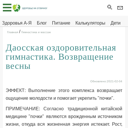
Главная
Тесты
Здоровья А-Я
Блог
Питание
Калькуляторы
Дети
/
Про
Здоровье на отлично
Главная
Гимнастика и массаж
здоровье
Даосская оздоровительная
ДЕТЯМ
гимнастика. Возвращение
весны
Обновлено:2021-02-04
ЭФФЕКТ: Выполнение этого комплекса возвращает
ощущение молодости и помогает укрепить "почки".
ПРИМЕЧАНИЕ: Согласно традиционной китайской
медицине "почки" являются врожденным источником
жизни, откуда вся жизненная энергия истекает. Рост,