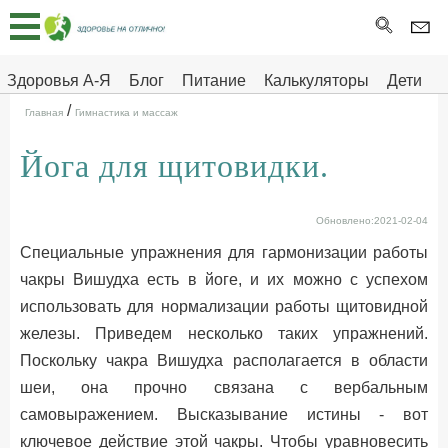
Главная
Тесты
Здоровья А-Я
Блог
Питание
Калькуляторы
Дети
/
Про
Здоровье на отлично
Главная
Гимнастика и массаж
здоровье
Йога для щитовидки.
ДЕТЯМ
Обновлено:2021-02-04
Специальные упражнения для гармонизации работы
чакры Вишудха есть в йоге, и их можно с успехом
использовать для нормализации работы щитовидной
железы. Приведем несколько таких упражнений.
Поскольку чакра Вишудха располагается в области
шеи, она прочно связана с вербальным
самовыражением. Высказывание истины - вот
ключевое действие этой чакры. Чтобы уравновесить