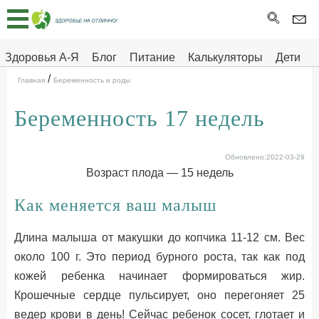
Главная
Тесты
Здоровья А-Я
Блог
Питание
Калькуляторы
Дети
/
Про
Здоровье на отлично
Главная
Беременность и роды
здоровье
Беременность 17 недель
ДЕТЯМ
Обновлено:2022-03-29
Возраст плода — 15 недель
Как меняется ваш малыш
Длина малыша от макушки до копчика 11-12 см. Вес
около 100 г. Это период бурного роста, так как под
кожей ребенка начинает формироваться жир.
Крошечные сердце пульсирует, оно перегоняет 25
ведер крови в день! Сейчас ребенок сосет, глотает и