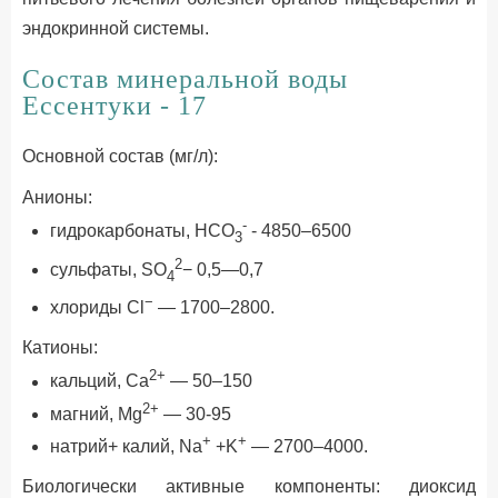
эндокринной системы.
Состав минеральной воды
Ессентуки - 17
Основной состав (мг/л):
Анионы:
-
гидрокарбонаты, HCO
- 4850–6500
3
2
сульфаты, SO
− 0,5—0,7
4
−
хлориды Cl
— 1700–2800.
Катионы:
2+
кальций, Ca
— 50–150
2+
магний, Mg
— 30-95
+
+
натрий+ калий, Na
+K
— 2700–4000.
Биологически активные компоненты: диоксид