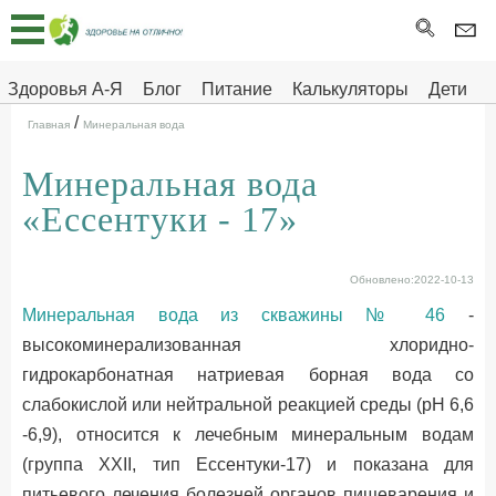
Главная
Тесты
Здоровья А-Я
Блог
Питание
Калькуляторы
Дети
/
Про
Здоровье на отлично
Главная
Минеральная вода
здоровье
Минеральная вода
ДЕТЯМ
«Ессентуки - 17»
Обновлено:2022-10-13
Минеральная вода из скважины № 46
-
высокоминерализованная хлоридно-
гидрокарбонатная натриевая борная вода со
слабокислой или нейтральной реакцией среды (pH 6,6
-6,9), относится к лечебным минеральным водам
(группа XXII, тип Ессентуки-17) и показана для
питьевого лечения болезней органов пищеварения и